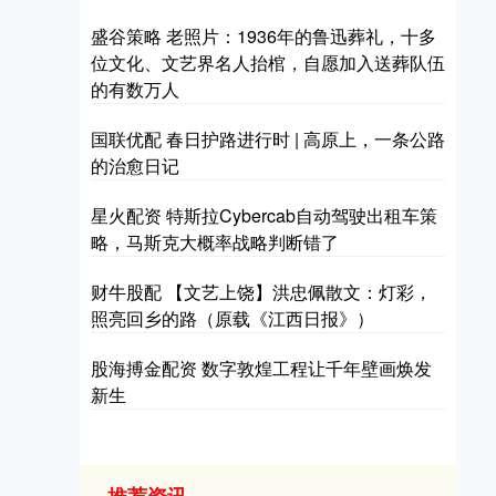
盛谷策略 老照片：1936年的鲁迅葬礼，十多
位文化、文艺界名人抬棺，自愿加入送葬队伍
的有数万人
国联优配 春日护路进行时 | 高原上，一条公路
的治愈日记
星火配资 特斯拉Cybercab自动驾驶出租车策
略，马斯克大概率战略判断错了
财牛股配 【文艺上饶】洪忠佩散文：灯彩，
照亮回乡的路（原载《江西日报》）
股海搏金配资 数字敦煌工程让千年壁画焕发
新生