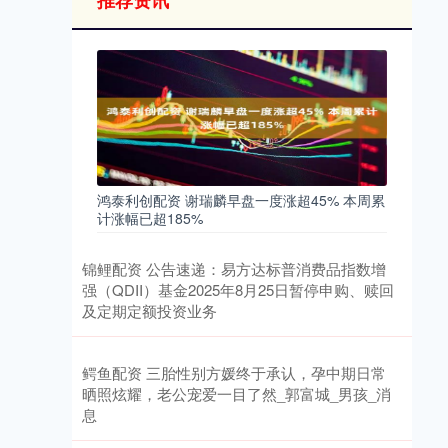
推荐资讯
鸿泰利创配资 谢瑞麟早盘一度涨超45% 本周累
计涨幅已超185%
锦鲤配资 公告速递：易方达标普消费品指数增
强（QDII）基金2025年8月25日暂停申购、赎回
及定期定额投资业务
鳄鱼配资 三胎性别方媛终于承认，孕中期日常
晒照炫耀，老公宠爱一目了然_郭富城_男孩_消
息