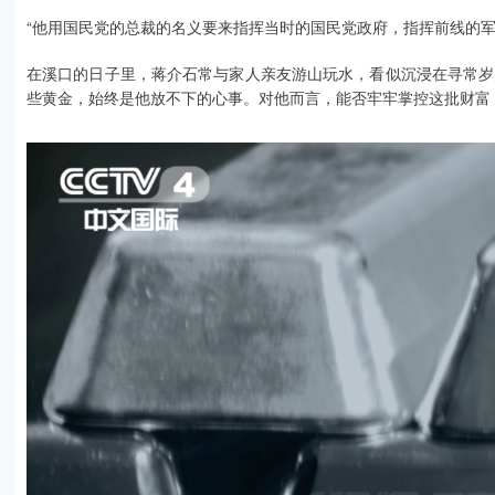
“他用国民党的总裁的名义要来指挥当时的国民党政府，指挥前线的军
在溪口的日子里，蒋介石常与家人亲友游山玩水，看似沉浸在寻常岁
些黄金，始终是他放不下的心事。对他而言，能否牢牢掌控这批财富