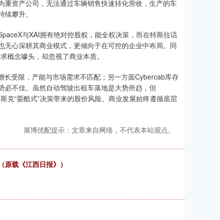
为重资产公司，无法通过车辆销售快速转化营收，生产的车
持续攀升。
aceX与XAI拥有绝对控股权，能全权决策，而在特斯拉话
也无心深耕其商业模式，更倾向于在可控的企业中布局。同
b追求概念噱头，却忽视了商业本质。
增长受限，产能与市场需求不匹配；另一方面Cybercab库存
势必不佳。虽然自动驾驶出租车落地是大势所趋，但
惕马斯克“耍酷式”决策带来的股价风险。商业发展始终遵循底层
。
展博优配提示：文章来自网络，不代表本站观点。
（原载《江西日报》）