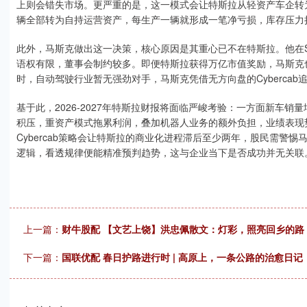
上则会错失市场。更严重的是，这一模式会让特斯拉从轻资产车企转
辆全部转为自持运营资产，每生产一辆就形成一笔净亏损，库存压力
此外，马斯克做出这一决策，核心原因是其重心已不在特斯拉。他在Sp
语权有限，董事会制约较多。即便特斯拉获得万亿市值奖励，马斯克
时，自动驾驶行业暂无强劲对手，马斯克凭借无方向盘的Cyberca
基于此，2026-2027年特斯拉财报将面临严峻考验：一方面新车销量
积压，重资产模式拖累利润，叠加机器人业务的额外负担，业绩表现
Cybercab策略会让特斯拉的商业化进程滞后至少两年，股民需警
逻辑，看透规律便能精准预判趋势，这与企业当下是否成功并无关联
上一篇：
财牛股配 【文艺上饶】洪忠佩散文：灯彩，照亮回乡的路
下一篇：
国联优配 春日护路进行时 | 高原上，一条公路的治愈日记