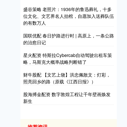
盛谷策略 老照片：1936年的鲁迅葬礼，十多
位文化、文艺界名人抬棺，自愿加入送葬队伍
的有数万人
国联优配 春日护路进行时 | 高原上，一条公路
的治愈日记
星火配资 特斯拉Cybercab自动驾驶出租车策
略，马斯克大概率战略判断错了
财牛股配 【文艺上饶】洪忠佩散文：灯彩，
照亮回乡的路（原载《江西日报》）
股海搏金配资 数字敦煌工程让千年壁画焕发
新生