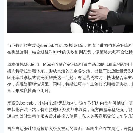
当下特斯拉主攻Cybercab自动驾驶出租车，摒弃了此前依托家用
在明显漏洞，结合过往C truck的失败预判案例，该策略大概率会让
原本依托Model 3、Model Y量产家用车打造自动驾驶出租车
接入特斯拉出租体系，形成灵活的冗余备份池。出租车投放数量受政
家用车共享模式能完美解决这一问题：有运营需求时，快速整合车主
存，实现资源弹性调配。同时，特斯拉可与车主签订长期租赁协议，
量，形成良性商业闭环。
反观Cybercab，其核心缺陷无法弥补。该车取消方向盘与脚踏板
未获批合法上路，特斯拉连L3资质都未取得，无方向盘车型绝无可能面
通自动驾驶出租车服务后才能投入使用，私人购买意愿极低，车型几
自产自运会让特斯拉陷入极度被动的局面。车辆生产存在周期，若提