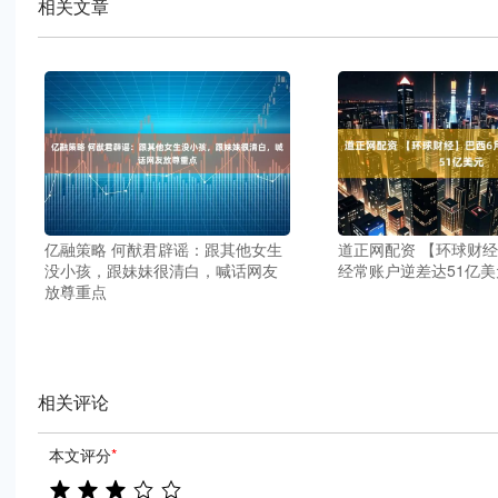
相关文章
亿融策略 何猷君辟谣：跟其他女生
道正网配资 【环球财经
没小孩，跟妹妹很清白，喊话网友
经常账户逆差达51亿美
放尊重点
相关评论
本文评分
*