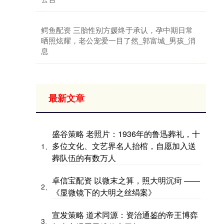
鳄鱼配资 三胎性别方媛终于承认，孕中期日常
晒照炫耀，老公宠爱一目了然_郭富城_男孩_消
息
最新文章
盛谷策略 老照片：1936年的鲁迅葬礼，十
多位文化、文艺界名人抬棺，自愿加入送
1、
葬队伍的有数万人
卓信宝配资 以微末之算，照大明沉疴 ——
2、
《显微镜下的大明之丝绢案》
宣发策略 道术同源：资治通鉴的帝王博弈
3、