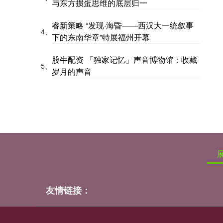
与东方掼蛋思维的底层归一
睿新策略 “发现·海昏——西汉大一统叙事
4、
下的东南华章”特展福州开幕
股牛配资 「独家记忆」声音博物馆：收藏
5、
岁月的声音
友情链接：