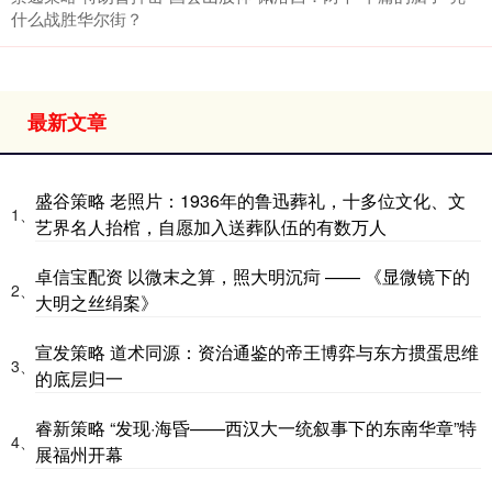
什么战胜华尔街？
最新文章
盛谷策略 老照片：1936年的鲁迅葬礼，十多位文化、文
1、
艺界名人抬棺，自愿加入送葬队伍的有数万人
卓信宝配资 以微末之算，照大明沉疴 —— 《显微镜下的
2、
大明之丝绢案》
宣发策略 道术同源：资治通鉴的帝王博弈与东方掼蛋思维
3、
的底层归一
睿新策略 “发现·海昏——西汉大一统叙事下的东南华章”特
4、
展福州开幕