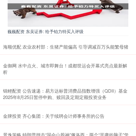
巍巍配资 东吴证券: 给予铂力特买入评级
海顺优配 农业农村部：生猪产能偏高 引导调减百万头能繁母猪
金御网 水中点火、城市即舞台！成都世运会开幕式亮点最新解
析
锦鲤配资 公告速递：易方达标普消费品指数增强（QDII）基金
2025年8月25日暂停申购、赎回及定期定额投资业务
金牌投资 齐心集团：关于续聘会计师事务所的公告
景逸策略 特朗普抨击“国会山股神”佩洛西：两个“平庸的脑子”凭