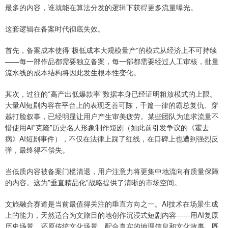
最多的内容，谁就能在算法分发的逻辑下获得更多流量曝光。
这套逻辑在备案时代彻底失效。
首先，备案成本使得”极低成本大规模量产”的模式从经济上不可持续
——每一部作品都需要独立备案，每一部都需要经过人工审核，批量
流水线的成本结构将因此发生根本性变化。
其次，过往的”高产出低爆款率”数据本身已经证明粗放模式的上限。
大量AI短剧内容在平台上的表现乏善可陈，千篇一律的霸总复仇、穿
越打脸叙事，已经明显让用户产生审美疲劳。某些团队为追求流量不
惜使用AI”克隆”历史名人形象制作短剧（如此前引发争议的《霍去
病》AI短剧事件），不仅在法律上踩了红线，在口碑上也遭到强烈反
弹，最终得不偿失。
当低质内容被备案门槛清退，用户注意力将更集中地流向有质量保障
的内容。这为”垂直精品化”战略提供了清晰的市场空间。
文旅融合赛道是当前最值得关注的垂直方向之一。AI技术在场景生成
上的能力，天然适合为文旅目的地创作沉浸式短剧内容——用AI复原
历史场景、还原传统文化场景，配合真实的地理信息和文化故事，既