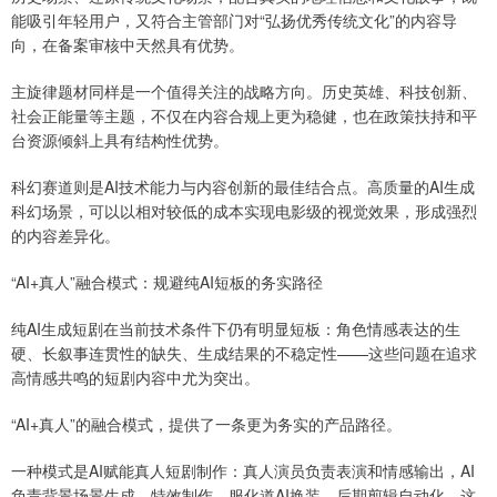
能吸引年轻用户，又符合主管部门对“弘扬优秀传统文化”的内容导
向，在备案审核中天然具有优势。
主旋律题材同样是一个值得关注的战略方向。历史英雄、科技创新、
社会正能量等主题，不仅在内容合规上更为稳健，也在政策扶持和平
台资源倾斜上具有结构性优势。
科幻赛道则是AI技术能力与内容创新的最佳结合点。高质量的AI生成
科幻场景，可以以相对较低的成本实现电影级的视觉效果，形成强烈
的内容差异化。
“AI+真人”融合模式：规避纯AI短板的务实路径
纯AI生成短剧在当前技术条件下仍有明显短板：角色情感表达的生
硬、长叙事连贯性的缺失、生成结果的不稳定性——这些问题在追求
高情感共鸣的短剧内容中尤为突出。
“AI+真人”的融合模式，提供了一条更为务实的产品路径。
一种模式是AI赋能真人短剧制作：真人演员负责表演和情感输出，AI
负责背景场景生成、特效制作、服化道AI换装、后期剪辑自动化。这