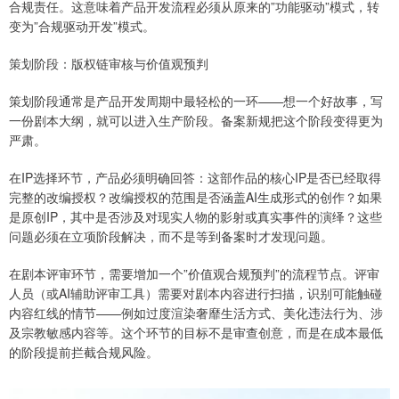
合规责任。这意味着产品开发流程必须从原来的”功能驱动”模式，转
变为”合规驱动开发”模式。
策划阶段：版权链审核与价值观预判
策划阶段通常是产品开发周期中最轻松的一环——想一个好故事，写
一份剧本大纲，就可以进入生产阶段。备案新规把这个阶段变得更为
严肃。
在IP选择环节，产品必须明确回答：这部作品的核心IP是否已经取得
完整的改编授权？改编授权的范围是否涵盖AI生成形式的创作？如果
是原创IP，其中是否涉及对现实人物的影射或真实事件的演绎？这些
问题必须在立项阶段解决，而不是等到备案时才发现问题。
在剧本评审环节，需要增加一个”价值观合规预判”的流程节点。评审
人员（或AI辅助评审工具）需要对剧本内容进行扫描，识别可能触碰
内容红线的情节——例如过度渲染奢靡生活方式、美化违法行为、涉
及宗教敏感内容等。这个环节的目标不是审查创意，而是在成本最低
的阶段提前拦截合规风险。