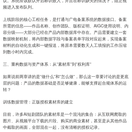
议。系统应该默认开启标识嵌入，并且在标识缺失的情况下，阻止视
频进入发布队列。
上线阶段的核心工程任务，是打通与广电备案系统的数据接口。备案
所需的信息——作品名称、创作团队、版权证明、AIGC使用说明、内
容分级——大部分已经在产品内部数据库中存在。产品需要建立一套
数据映射机制，将内部数据字段与备案表单字段对应起来，实现备案
材料的自动化生成和一键报送，将原本需要数天人工填报的工作压缩
到数小时内完成。
三、重构数据与资产体系：从”素材库”到”权利库”
如果说前两章讲的是”做什么”和”怎么做”，那么这一章要讨论的是更底
层的问题：产品的数据基础是否足够健康，能够支撑起合规体系的运
转？
训练数据管理：正版授权素材库的建立
目前，许多AI短剧团队的素材库是一个混沌的集合：从互联网爬取的
图片、从视频平台下载的片段、购买的商业素材，甚至是从其他作品
中截取的画面，全部混在一起，没有清晰的授权记录。