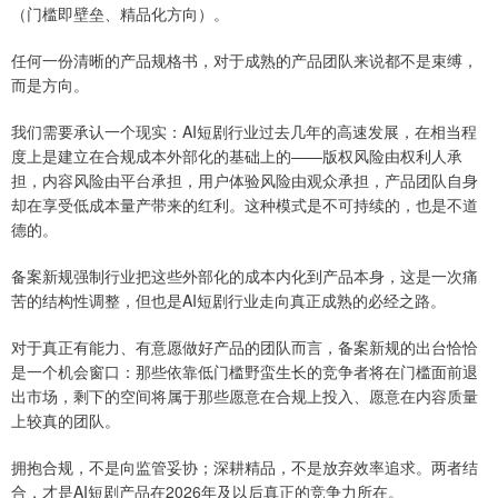
（门槛即壁垒、精品化方向）。
任何一份清晰的产品规格书，对于成熟的产品团队来说都不是束缚，
而是方向。
我们需要承认一个现实：AI短剧行业过去几年的高速发展，在相当程
度上是建立在合规成本外部化的基础上的——版权风险由权利人承
担，内容风险由平台承担，用户体验风险由观众承担，产品团队自身
却在享受低成本量产带来的红利。这种模式是不可持续的，也是不道
德的。
备案新规强制行业把这些外部化的成本内化到产品本身，这是一次痛
苦的结构性调整，但也是AI短剧行业走向真正成熟的必经之路。
对于真正有能力、有意愿做好产品的团队而言，备案新规的出台恰恰
是一个机会窗口：那些依靠低门槛野蛮生长的竞争者将在门槛面前退
出市场，剩下的空间将属于那些愿意在合规上投入、愿意在内容质量
上较真的团队。
拥抱合规，不是向监管妥协；深耕精品，不是放弃效率追求。两者结
合，才是AI短剧产品在2026年及以后真正的竞争力所在。