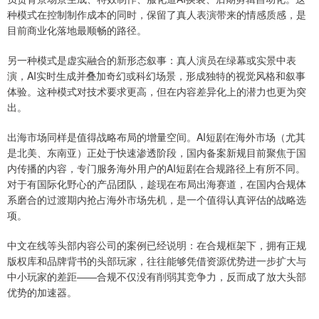
种模式在控制制作成本的同时，保留了真人表演带来的情感质感，是
目前商业化落地最顺畅的路径。
另一种模式是虚实融合的新形态叙事：真人演员在绿幕或实景中表
演，AI实时生成并叠加奇幻或科幻场景，形成独特的视觉风格和叙事
体验。这种模式对技术要求更高，但在内容差异化上的潜力也更为突
出。
出海市场同样是值得战略布局的增量空间。AI短剧在海外市场（尤其
是北美、东南亚）正处于快速渗透阶段，国内备案新规目前聚焦于国
内传播的内容，专门服务海外用户的AI短剧在合规路径上有所不同。
对于有国际化野心的产品团队，趁现在布局出海赛道，在国内合规体
系磨合的过渡期内抢占海外市场先机，是一个值得认真评估的战略选
项。
中文在线等头部内容公司的案例已经说明：在合规框架下，拥有正规
版权库和品牌背书的头部玩家，往往能够凭借资源优势进一步扩大与
中小玩家的差距——合规不仅没有削弱其竞争力，反而成了放大头部
优势的加速器。