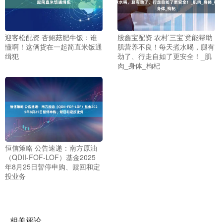
迎客松配资 杏鲍菇肥牛饭：谁
股鑫宝配资 农村’三宝’竟能帮助
懂啊！这俩货在一起简直米饭通
肌营养不良！每天煮水喝，腿有
缉犯
劲了、行走自如了更安全！_肌
肉_身体_枸杞
恒信策略 公告速递：南方原油
（QDII-FOF-LOF）基金2025
年8月25日暂停申购、赎回和定
投业务
相关评论