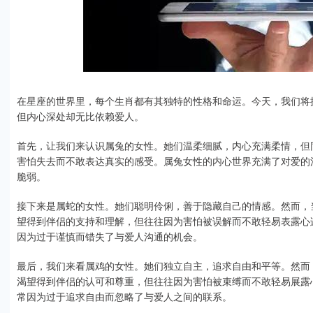
在星座的世界里，每个生肖都有其独特的性格和命运。今天，我们将
但内心深处却无比依赖爱人。
首先，让我们来认识属兔的女性。她们温柔细腻，内心充满柔情，但
害怕失去而不敢表达真实的感受。属兔女性的内心世界充满了对爱的
脆弱。
接下来是属蛇的女性。她们聪明伶俐，善于隐藏自己的情感。然而，
望得到伴侣的支持和理解，但往往因为害怕被误解而不敢轻易表露心
因为过于谨慎而错失了与爱人沟通的机会。
最后，我们来看属鸡的女性。她们独立自主，追求自由和平等。然而
渴望得到伴侣的认可和尊重，但往往因为害怕被束缚而不敢轻易展露
常因为过于追求自由而忽略了与爱人之间的联系。