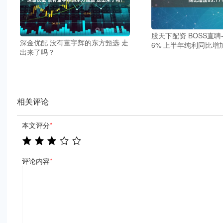
股天下配资 BOSS直聘
深金优配 没有董宇辉的东方甄选 走
6% 上半年纯利同比增加8
出来了吗？
相关评论
本文评分
*
评论内容
*