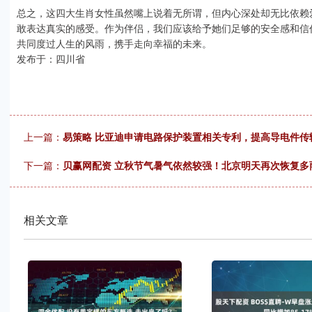
总之，这四大生肖女性虽然嘴上说着无所谓，但内心深处却无比依赖
敢表达真实的感受。作为伴侣，我们应该给予她们足够的安全感和信
共同度过人生的风雨，携手走向幸福的未来。
发布于：四川省
上一篇：
易策略 比亚迪申请电路保护装置相关专利，提高导电件传
下一篇：
贝赢网配资 立秋节气暑气依然较强！北京明天再次恢复多
相关文章