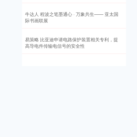
牛达人 程波之笔墨通心 · 万象共生—— 亚太国
际书画联展
易策略 比亚迪申请电路保护装置相关专利，提
高导电件传输电信号的安全性