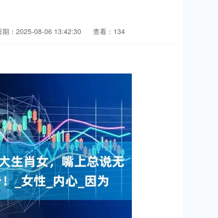
期：2025-08-06 13:42:30
查看：134