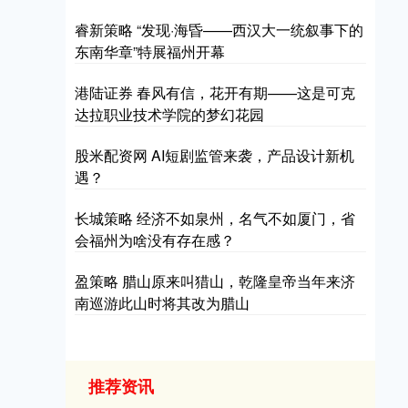
睿新策略 “发现·海昏——西汉大一统叙事下的
东南华章”特展福州开幕
港陆证券 春风有信，花开有期——这是可克
达拉职业技术学院的梦幻花园
股米配资网 AI短剧监管来袭，产品设计新机
遇？
长城策略 经济不如泉州，名气不如厦门，省
会福州为啥没有存在感？
盈策略 腊山原来叫猎山，乾隆皇帝当年来济
南巡游此山时将其改为腊山
推荐资讯