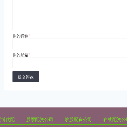
你的昵称
*
你的邮箱
*
提交评论
展博优配
股票配资公司
炒股配资公司
在线配资公