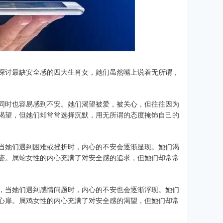
探讨最缺安全感的四大生肖女，她们虽然嘴上说着无所谓，
同时也容易感到不安。她们渴望被爱，被关心，但往往因为
渴望，但她们却常常选择沉默，用无所谓的态度掩饰自己的
当她们遇到困难或挫折时，内心的不安会逐渐显现。她们渴
迹。属蛇女性的内心充满了对安全感的追求，但她们却常常
，当她们遇到感情问题时，内心的不安也会逐渐浮现。她们
心扉。属鸡女性的内心充满了对安全感的渴望，但她们却常