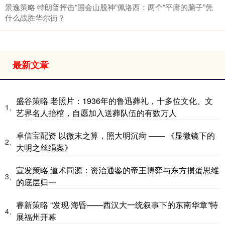
景逸策略 特朗普抨击“国会山股神”佩洛西：两个“平庸的脑子”凭
什么战胜华尔街？
最新文章
盛谷策略 老照片：1936年的鲁迅葬礼，十多位文化、文
1、
艺界名人抬棺，自愿加入送葬队伍的有数万人
卓信宝配资 以微末之算，照大明沉疴 —— 《显微镜下的
2、
大明之丝绢案》
宣发策略 道术同源：资治通鉴的帝王博弈与东方掼蛋思维
3、
的底层归一
睿新策略 “发现·海昏——西汉大一统叙事下的东南华章”特
4、
展福州开幕