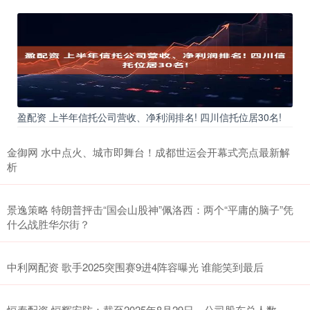
盈配资 上半年信托公司营收、净利润排名! 四川信托位居30名!
金御网 水中点火、城市即舞台！成都世运会开幕式亮点最新解
析
景逸策略 特朗普抨击“国会山股神”佩洛西：两个“平庸的脑子”凭
什么战胜华尔街？
中利网配资 歌手2025突围赛9进4阵容曝光 谁能笑到最后
恒泰配资 恒辉安防：截至2025年8月29日，公司股东总人数