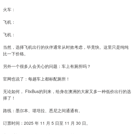
火车：
飞机：
飞机：
当然，选择飞机出行的伙伴通常从时效考虑，毕竟快。这里只是纯纯
比一下价格。
另外一个很多人会关心的问题：车上有厕所吗？
官网也说了：每趟车上都标配厕所！
无论如何， FlixBus的到来，给身在澳洲的大家又多一种低价出行的选
择了！
路线：墨尔本、堪培拉、悉尼之间通通有。
订票时间：2025 年 11 月 5 日至 11 月 30 日。