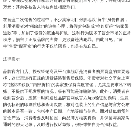
终，法院以侵犯著作权罪判处胡某有期徒刑三年六个月，并处罚金25
万元；其余各被告人均被判处相应刑罚。
在盲盒二次销售的过程中，不少卖家明目张胆地以“黄牛”身份自居，
利用消费者对“稀缺款”的追捧心理，将假货包装成“抢购所得”“独家渠
道款”等，加剧了假货的流通与扩散。这种行为破坏了盲盒市场的正常
秩序，损害了正版品牌的声誉，更涉嫌违法犯罪。由此可见，“黄
牛”售卖“假盲盒”的行为不仅坑顾客，也是在坑自己。
法律提示
品牌官方门店、授权经销商及平台旗舰店是消费者购买盲盒的首要选
择，这些渠道有正规的进货链路和售后保障。消费者对社交平台上声
称“独家稀缺款”“内部折扣”的卖家要保持高度警惕，尤其是要求私下转
账、不提供正规发票的情况，极有可能是诈骗陷阱。此外，消费者在
收到盲盒后，应第一时间通过品牌官网或官方App验证防伪码，注意
防伪标识的印刷质感和查询次数，核对包装上的生产信息与官方公布
的版本是否一致，包括生产日期、产地等细节信息。面对疑似假货的
盲盒产品，消费者要及时拍照，向品牌方核实真伪，并保留与卖家沟
通时的聊天记录，及时进行投诉举报，积极维护自身合法权益。