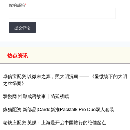
你的邮箱
*
提交评论
热点资讯
卓信宝配资 以微末之算，照大明沉疴 —— 《显微镜下的大明
之丝绢案》
双悦网 邯郸成语故事丨苟延残喘
熊猫配资 新部品|Cardo新推Packtalk Pro Duo双人套装
老钱庄配资 英媒：上海是开启中国旅行的绝佳起点