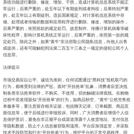
系统功能进行删除、修改、增加、干扰，造成计算机信息系统不能正
常运行，后果严重的，处五年以下有期徒刑或者拘役；后果特别严重
的，处五年以上有期徒刑。违反国家规定，对计算机信息系统中存
储、处理或者传输的数据和应用程序进行删除、修改、增加的操作，
后果严重的，依照前款的规定处罚。故意制作、传播计算机病毒等破
坏性程序，影响计算机系统正常运行，后果严重的，依照第一款的规
定处罚。除此之外，如果“黄牛”非法窃取公民隐私信息，向他人出售
或提供，还有可能触犯刑法第二百五十三条之一规定的侵犯公民个人
信息罪。
法律提示
市场交易应以公平、诚信为准则，任何试图通过“黑科技”投机取巧的
行为，都将受到法律的严惩。面对“开挂抢单”乱象，消费者应坚决抵
制各类非法抢单软件，不购买、不使用，切勿触碰法律底线。在购物
过程中若发现疑似“开挂抢单”的行为，如商品秒空、“黄牛”公然兜售抢
单服务等，要注意留存相关证据，包括聊天记录、订单截图、商品页
面信息等，便于后续进行举报投诉。同时，广大消费者应增强个人信
息保护意识，避免在非正规平台或渠道泄露个人收货地址、支付信息
等隐私数据，防止个人信息被窃取和滥用。平台应加强监管，并采取
技术手段防范和打击“开挂抢单”行为，维护平台的正常交易秩序。同