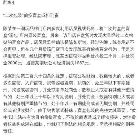
乱象4
“二次包装”偷换盲盒或担刑责
陈某在一潮玩品牌门店内多次利用店员视线死角，将二次封盒的盲
盒“调包”店内原装盲盒。后来，该门店在盘货时发现大量经过二次粘
贴的盲盒产品，店员经监控确认是陈某所为。经过沟通，陈某承诺不
会再犯，但在几个月后该门店再次发现陈某有偷换盲盒行为，于是选
择报警处理。经法院审理，陈某因盗窃罪被判处拘役三个月，并处罚
金2000元，退赔某潮玩公司经济损失1657元。
根据刑法第二百六十四条的规定，盗窃公私财物，数额较大的，或者
多次盗窃、入户盗窃、携带凶器盗窃、扒窃的，处三年以下有期徒
刑、拘役或者管制，并处或者单处罚金；数额巨大或者有其他严重情
节的，处三年以上十年以下有期徒刑，并处罚金；数额特别巨大或者
有其他特别严重情节的，处十年以上有期徒刑或者无期徒刑，并处罚
金或者没收财产。由于销售形式特殊，盲盒包装的完整尤其重要，“黄
牛”以非法占有为目的偷换盲盒，不仅给商家造成了经济损失，对消费
者权益构成潜在威胁，也触犯了刑法的相关规定，需承担相应的刑事
责任。