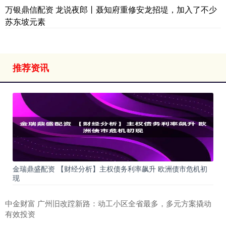
万银鼎信配资 龙说夜郎丨聂知府重修安龙招堤，加入了不少
苏东坡元素
推荐资讯
金瑞鼎盛配资 【财经分析】主权债务利率飙升 欧洲债市危机初
现
中金财富 广州旧改蹚新路：动工小区全省最多，多元方案撬动
有效投资