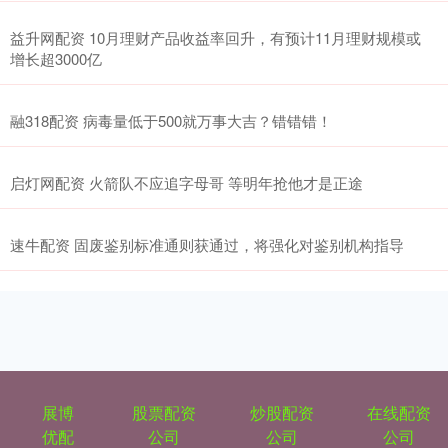
益升网配资 10月理财产品收益率回升，有预计11月理财规模或
增长超3000亿
融318配资 病毒量低于500就万事大吉？错错错！
启灯网配资 火箭队不应追字母哥 等明年抢他才是正途
速牛配资 固废鉴别标准通则获通过，将强化对鉴别机构指导
展博
股票配资
炒股配资
在线配资
优配
公司
公司
公司