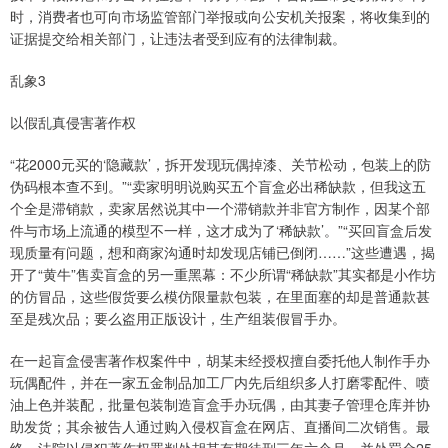
时，消费者也可向市场监管部门举报或向公安机关报案，将收集到的
证据提交给相关部门，让违法者受到应有的法律制裁。
乱象3
以假乱真侵害著作权
“花2000元买的‘隐藏款’，拆开发现玩偶掉漆、关节松动，包装上的防
伪码根本查不到。”“卖家明明说购买五个盲盒必出稀缺款，但我这五
个全是滞销款，卖家居然说其中一个滞销款并非官方制作，因某个部
件与市场上流通的模型不一样，这才成为了‘稀缺款’。”“买回盲盒后发
现质量有问题，想和商家沟通时却发现店铺已倒闭……”这些遭遇，揭
开了“黄牛”售卖盲盒的另一重黑幕：不少所谓“稀缺款”其实都是小作坊
的仿冒品，这些假货要么模仿限量款包装，在里面塞的却是普通款甚
至是残次品；要么盗用正版设计，生产组装假冒手办。
在一起盲盒侵害著作权案件中，胡某未经授权擅自委托他人制作手办
玩偶配件，并在一家五金制品加工厂内先后组织多人打磨零配件、喷
油上色并装配，批量包装制造盲盒手办玩偶，由其妻子管理仓库并协
助发货；其余被告人通过购入侵权盲盒在网店、直播间二次销售。最