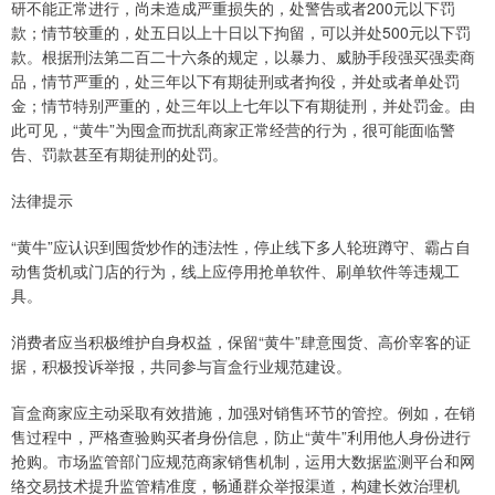
研不能正常进行，尚未造成严重损失的，处警告或者200元以下罚
款；情节较重的，处五日以上十日以下拘留，可以并处500元以下罚
款。根据刑法第二百二十六条的规定，以暴力、威胁手段强买强卖商
品，情节严重的，处三年以下有期徒刑或者拘役，并处或者单处罚
金；情节特别严重的，处三年以上七年以下有期徒刑，并处罚金。由
此可见，“黄牛”为囤盒而扰乱商家正常经营的行为，很可能面临警
告、罚款甚至有期徒刑的处罚。
法律提示
“黄牛”应认识到囤货炒作的违法性，停止线下多人轮班蹲守、霸占自
动售货机或门店的行为，线上应停用抢单软件、刷单软件等违规工
具。
消费者应当积极维护自身权益，保留“黄牛”肆意囤货、高价宰客的证
据，积极投诉举报，共同参与盲盒行业规范建设。
盲盒商家应主动采取有效措施，加强对销售环节的管控。例如，在销
售过程中，严格查验购买者身份信息，防止“黄牛”利用他人身份进行
抢购。市场监管部门应规范商家销售机制，运用大数据监测平台和网
络交易技术提升监管精准度，畅通群众举报渠道，构建长效治理机