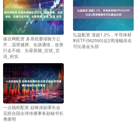
弘益配资 涨超1.2%，半导体材
撮合网配资 多系统萎缩验方公
料ETF(562590)近2周涨幅排名
开，温肾健脾、化痰通络，改善
可比基金头部
行走不稳、头晕尿频_症状_言
语_枳实
一点钱程配资 赵峰涛副署长会
见联合国全球传播事务副秘书长
弗莱明