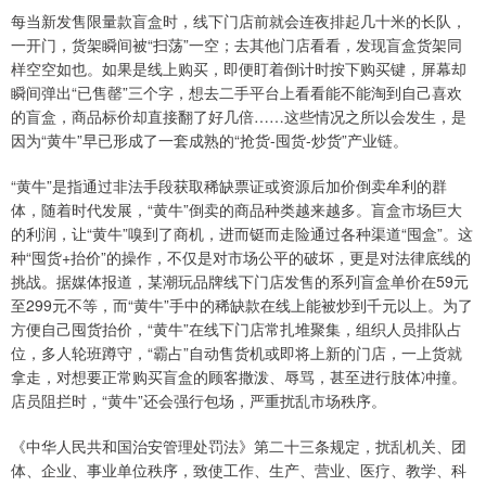
每当新发售限量款盲盒时，线下门店前就会连夜排起几十米的长队，
一开门，货架瞬间被“扫荡”一空；去其他门店看看，发现盲盒货架同
样空空如也。如果是线上购买，即便盯着倒计时按下购买键，屏幕却
瞬间弹出“已售罄”三个字，想去二手平台上看看能不能淘到自己喜欢
的盲盒，商品标价却直接翻了好几倍……这些情况之所以会发生，是
因为“黄牛”早已形成了一套成熟的“抢货-囤货-炒货”产业链。
“黄牛”是指通过非法手段获取稀缺票证或资源后加价倒卖牟利的群
体，随着时代发展，“黄牛”倒卖的商品种类越来越多。盲盒市场巨大
的利润，让“黄牛”嗅到了商机，进而铤而走险通过各种渠道“囤盒”。这
种“囤货+抬价”的操作，不仅是对市场公平的破坏，更是对法律底线的
挑战。据媒体报道，某潮玩品牌线下门店发售的系列盲盒单价在59元
至299元不等，而“黄牛”手中的稀缺款在线上能被炒到千元以上。为了
方便自己囤货抬价，“黄牛”在线下门店常扎堆聚集，组织人员排队占
位，多人轮班蹲守，“霸占”自动售货机或即将上新的门店，一上货就
拿走，对想要正常购买盲盒的顾客撒泼、辱骂，甚至进行肢体冲撞。
店员阻拦时，“黄牛”还会强行包场，严重扰乱市场秩序。
《中华人民共和国治安管理处罚法》第二十三条规定，扰乱机关、团
体、企业、事业单位秩序，致使工作、生产、营业、医疗、教学、科