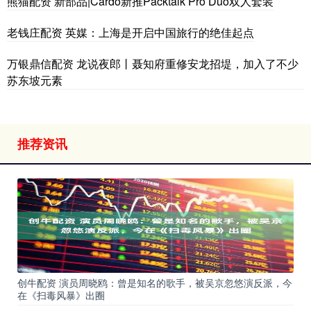
熊猫配资 新部品|Cardo新推Packtalk Pro Duo双人套装
老钱庄配资 英媒：上海是开启中国旅行的绝佳起点
万银鼎信配资 龙说夜郎丨聂知府重修安龙招堤，加入了不少
苏东坡元素
推荐资讯
创牛配资 演员周晓鸥：曾是知名的歌手，被吴京忽悠演反派，今
在《扫毒风暴》出圈