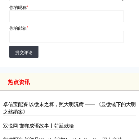
你的昵称
*
你的邮箱
*
提交评论
热点资讯
卓信宝配资 以微末之算，照大明沉疴 —— 《显微镜下的大明
之丝绢案》
双悦网 邯郸成语故事丨苟延残喘