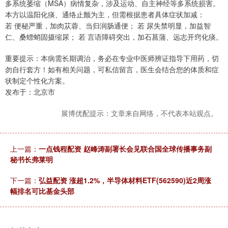
多系统萎缩（MSA）病情复杂，涉及运动、自主神经等多系统损害。
本方以温阳化痰、通络止颤为主，但需根据患者具体症状加减：
若 便秘严重，加肉苁蓉、当归润肠通便； 若 尿失禁明显，加益智
仁、桑螵蛸固摄缩尿； 若 言语障碍突出，加石菖蒲、远志开窍化痰。
重要提示：本病需长期调治，务必在专业中医师辨证指导下用药，切
勿自行套方！如有相关问题，可私信留言，医生会结合您的体质和症
状制定个性化方案。
发布于：北京市
展博优配提示：文章来自网络，不代表本站观点。
上一篇：
一点钱程配资 赵峰涛副署长会见联合国全球传播事务副
秘书长弗莱明
下一篇：
弘益配资 涨超1.2%，半导体材料ETF(562590)近2周涨
幅排名可比基金头部