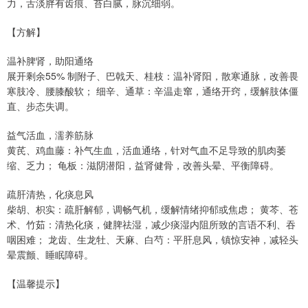
力，舌淡胖有齿痕、苔白腻，脉沉细弱。
【方解】
温补脾肾，助阳通络
展开剩余55% 制附子、巴戟天、桂枝：温补肾阳，散寒通脉，改善畏
寒肢冷、腰膝酸软； 细辛、通草：辛温走窜，通络开窍，缓解肢体僵
直、步态失调。
益气活血，濡养筋脉
黄芪、鸡血藤：补气生血，活血通络，针对气血不足导致的肌肉萎
缩、乏力； 龟板：滋阴潜阳，益肾健骨，改善头晕、平衡障碍。
疏肝清热，化痰息风
柴胡、枳实：疏肝解郁，调畅气机，缓解情绪抑郁或焦虑； 黄芩、苍
术、竹茹：清热化痰，健脾祛湿，减少痰湿内阻所致的言语不利、吞
咽困难； 龙齿、生龙牡、天麻、白芍：平肝息风，镇惊安神，减轻头
晕震颤、睡眠障碍。
【温馨提示】