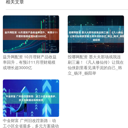
相关文章
益升网配资 10月理财产品收益
投哪网配资 墨大夫那场戏我连
率回升，有预计11月理财规模
刷三遍！《凡人修仙传》让我在
或增长超3000亿
仙侠剧里看见满手泥的自己_韩
立_杨洋_杨阳举
中金财富 广州旧改蹚新路：动
工小区全省最多，多元方案撬动