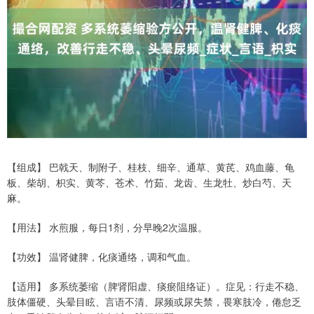
【组成】 巴戟天、制附子、桂枝、细辛、通草、黄芪、鸡血藤、龟
板、柴胡、枳实、黄芩、苍术、竹茹、龙齿、生龙牡、炒白芍、天
麻。
【用法】 水煎服，每日1剂，分早晚2次温服。
【功效】 温肾健脾，化痰通络，调和气血。
【适用】 多系统萎缩（脾肾阳虚、痰瘀阻络证）。症见：行走不稳、
肢体僵硬、头晕目眩、言语不清、尿频或尿失禁，畏寒肢冷，倦怠乏